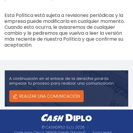
Esta Política está sujeta a revisiones periódicas y la
empresa puede modificarla en cualquier momento.
Cuando esto ocurra, le avisaremos de cualquier
cambio y le pediremos que vuelva a leer la versión
más reciente de nuestra Política y que confirme su
aceptación.
A continuación en el enlace de la derecha podrás
empezar tu proceso para realizar una comunicación:
REALIZAR UNA COMUNICACIÓN
© CASHDIPLO S.L.U. 2026
|
Calle Islas Cíes, 1, 28905 Getafe (Madrid)
|
Aviso legal
|