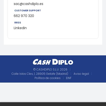
sac@cashdiplo.es
CUSTOMER SUPPORT
662 970 320
RRSS
Linkedin
© CASHDIPLO S.L.U. 2026
|
Calle Islas Cíes, 1, 28905 Getafe (Madrid)
|
Aviso legal
|
Política de cookies
|
EINF